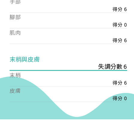
手部
會審核通過後即通知您進行繳費，繳費資訊如下
——
得分 6
【會費】
腳部
個人會員:
得分 0
入會費新臺幣1200元，於會員入會時繳納；常年會
肌肉
費1200元，於每年度繳納。
得分 6
團體會員:
入會費新臺幣3000元，於會員入會時繳納；常年會
末梢與皮膚
費3000元，於每年度繳納。
失調分數 6
戶名: 社團法人台灣自律神經健康培訓暨發展協會
末梢
帳號: 003-03-501566-2
得分 6
銀行: (013) 國泰世華 南京東路分行
皮膚
得分 0