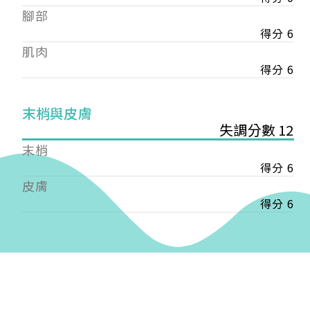
——
腳部
【會費】
得分 6
個人會員:
肌肉
入會費新臺幣1200元，於會員入會時繳納；常年會
費1200元，於每年度繳納。
得分 6
團體會員:
末梢與皮膚
入會費新臺幣3000元，於會員入會時繳納；常年會
失調分數 12
費3000元，於每年度繳納。
末梢
戶名: 社團法人台灣自律神經健康培訓暨發展協會
得分 6
帳號: 003-03-501566-2
皮膚
銀行: (013) 國泰世華 南京東路分行
得分 6