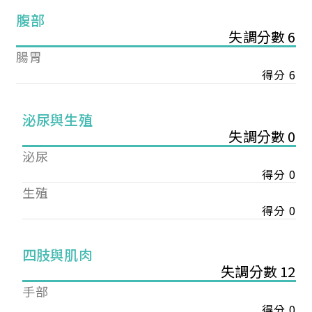
腹部
失調分數 6
腸胃
得分 6
泌尿與生殖
失調分數 0
泌尿
得分 0
生殖
得分 0
您已成功送出會員申請
四肢與肌肉
失調分數 12
您好，您的會員申請，已成功送出，經本協會理事
手部
會審核通過後即通知您進行繳費，繳費資訊如下
得分 0