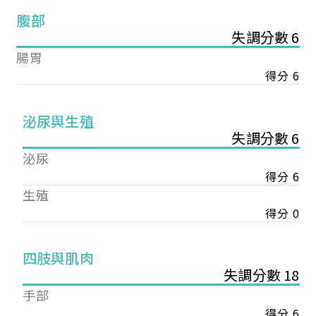
腹部
失調分數 6
腸胃
得分 6
泌尿與生殖
失調分數 6
泌尿
得分 6
生殖
得分 0
您已成功送出會員申請
四肢與肌肉
失調分數 18
您好，您的會員申請，已成功送出，經本協會理事
手部
會審核通過後即通知您進行繳費，繳費資訊如下
得分 6