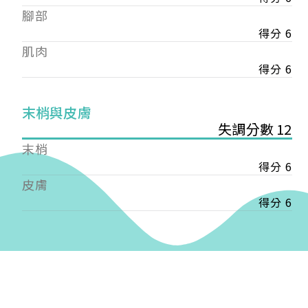
——
腳部
【會費】
得分 6
個人會員:
肌肉
入會費新臺幣1200元，於會員入會時繳納；常年會
費1200元，於每年度繳納。
得分 6
團體會員:
末梢與皮膚
入會費新臺幣3000元，於會員入會時繳納；常年會
失調分數 12
費3000元，於每年度繳納。
末梢
戶名: 社團法人台灣自律神經健康培訓暨發展協會
得分 6
帳號: 003-03-501566-2
皮膚
銀行: (013) 國泰世華 南京東路分行
得分 6