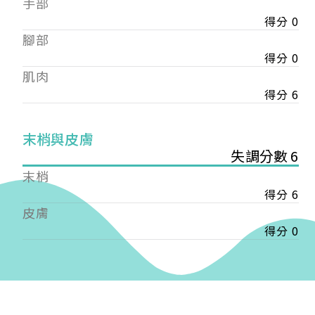
手部
會審核通過後即通知您進行繳費，繳費資訊如下
——
得分 0
【會費】
腳部
個人會員:
得分 0
入會費新臺幣1200元，於會員入會時繳納；常年會
肌肉
費1200元，於每年度繳納。
得分 6
團體會員:
入會費新臺幣3000元，於會員入會時繳納；常年會
末梢與皮膚
費3000元，於每年度繳納。
失調分數 6
戶名: 社團法人台灣自律神經健康培訓暨發展協會
末梢
帳號: 003-03-501566-2
得分 6
銀行: (013) 國泰世華 南京東路分行
皮膚
得分 0