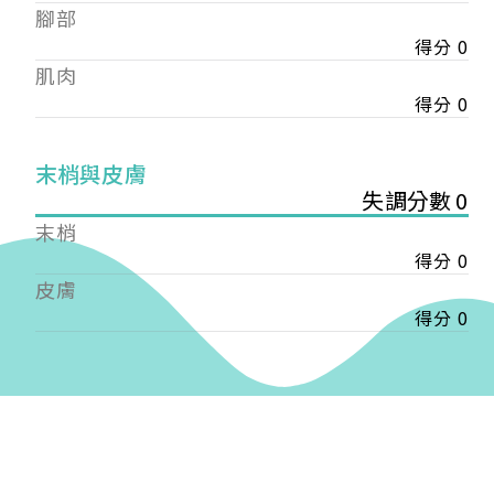
——
腳部
【會費】
得分 0
個人會員:
肌肉
入會費新臺幣1200元，於會員入會時繳納；常年會
得分 0
費1200元，於每年度繳納。
團體會員:
末梢與皮膚
入會費新臺幣3000元，於會員入會時繳納；常年會
失調分數 0
費3000元，於每年度繳納。
末梢
戶名: 社團法人台灣自律神經健康培訓暨發展協會
得分 0
帳號: 003-03-501566-2
皮膚
銀行: (013) 國泰世華 南京東路分行
得分 0