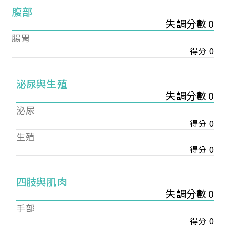
腹部
失調分數 0
腸胃
得分 0
泌尿與生殖
失調分數 0
泌尿
得分 0
生殖
得分 0
您已成功送出會員申請
四肢與肌肉
失調分數 0
手部
您好，您的會員申請，已成功送出，經本協會理事
會審核通過後即通知您進行繳費，繳費資訊如下
得分 0