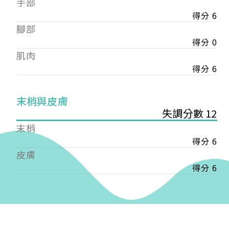
手部
會審核通過後即通知您進行繳費，繳費資訊如下
——
得分 6
【會費】
腳部
個人會員:
得分 0
入會費新臺幣1200元，於會員入會時繳納；常年會
肌肉
費1200元，於每年度繳納。
得分 6
團體會員:
入會費新臺幣3000元，於會員入會時繳納；常年會
末梢與皮膚
費3000元，於每年度繳納。
失調分數 12
戶名: 社團法人台灣自律神經健康培訓暨發展協會
末梢
帳號: 003-03-501566-2
得分 6
銀行: (013) 國泰世華 南京東路分行
皮膚
得分 6