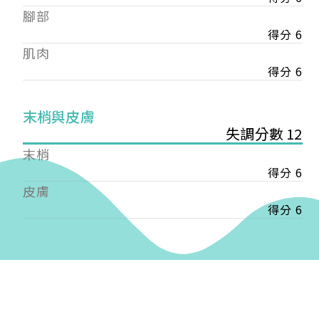
——
腳部
【會費】
得分 6
個人會員:
肌肉
入會費新臺幣1200元，於會員入會時繳納；常年會
費1200元，於每年度繳納。
得分 6
團體會員:
末梢與皮膚
入會費新臺幣3000元，於會員入會時繳納；常年會
失調分數 12
費3000元，於每年度繳納。
末梢
戶名: 社團法人台灣自律神經健康培訓暨發展協會
得分 6
帳號: 003-03-501566-2
皮膚
銀行: (013) 國泰世華 南京東路分行
得分 6