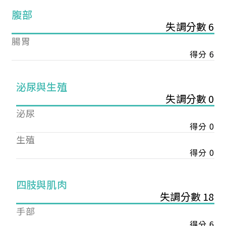
腹部
失調分數 6
腸胃
得分 6
泌尿與生殖
失調分數 0
泌尿
得分 0
生殖
得分 0
您已成功送出會員申請
四肢與肌肉
失調分數 18
您好，您的會員申請，已成功送出，經本協會理事
手部
會審核通過後即通知您進行繳費，繳費資訊如下
得分 6