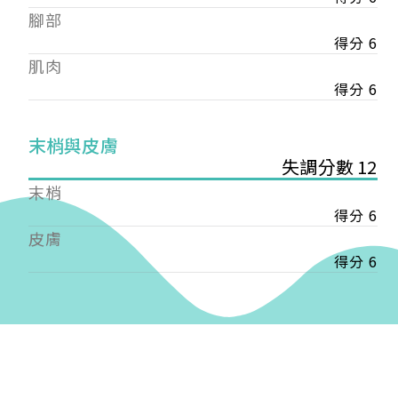
——
腳部
【會費】
得分 6
個人會員:
肌肉
入會費新臺幣1200元，於會員入會時繳納；常年會
費1200元，於每年度繳納。
得分 6
團體會員:
末梢與皮膚
入會費新臺幣3000元，於會員入會時繳納；常年會
失調分數 12
費3000元，於每年度繳納。
末梢
戶名: 社團法人台灣自律神經健康培訓暨發展協會
得分 6
帳號: 003-03-501566-2
皮膚
銀行: (013) 國泰世華 南京東路分行
得分 6