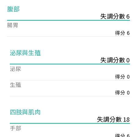
腹部
失調分數 6
腸胃
得分 6
泌尿與生殖
失調分數 0
泌尿
得分 0
生殖
得分 0
您已成功送出會員申請
四肢與肌肉
失調分數 18
您好，您的會員申請，已成功送出，經本協會理事
手部
會審核通過後即通知您進行繳費，繳費資訊如下
得分 6