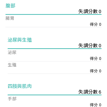
腹部
失調分數 0
腸胃
得分 0
泌尿與生殖
失調分數 0
泌尿
得分 0
生殖
得分 0
您已成功送出會員申請
四肢與肌肉
失調分數 6
手部
您好，您的會員申請，已成功送出，經本協會理事
會審核通過後即通知您進行繳費，繳費資訊如下
得分 0