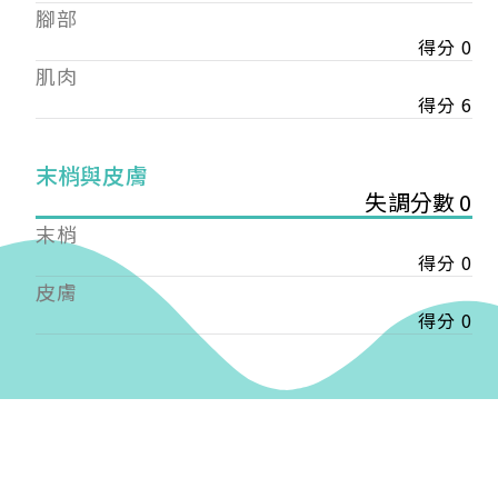
——
腳部
【會費】
得分 0
個人會員:
肌肉
入會費新臺幣1200元，於會員入會時繳納；常年會
得分 6
費1200元，於每年度繳納。
團體會員:
末梢與皮膚
入會費新臺幣3000元，於會員入會時繳納；常年會
失調分數 0
費3000元，於每年度繳納。
末梢
戶名: 社團法人台灣自律神經健康培訓暨發展協會
得分 0
帳號: 003-03-501566-2
皮膚
銀行: (013) 國泰世華 南京東路分行
得分 0