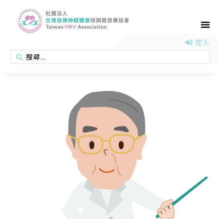
首頁
認識協會
活動消息
醫學新知
衛教專區
會員專區
聯絡我們
登入