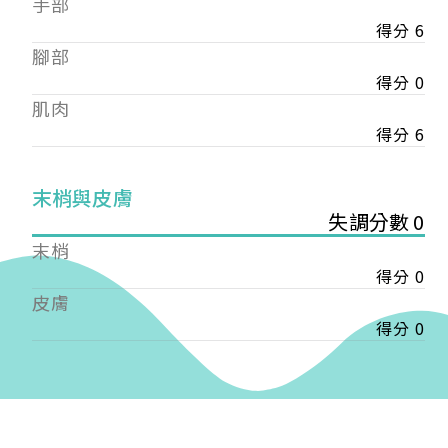
手部
會審核通過後即通知您進行繳費，繳費資訊如下
——
得分 6
【會費】
腳部
個人會員:
得分 0
入會費新臺幣1200元，於會員入會時繳納；常年會
肌肉
費1200元，於每年度繳納。
得分 6
團體會員:
入會費新臺幣3000元，於會員入會時繳納；常年會
末梢與皮膚
費3000元，於每年度繳納。
失調分數 0
戶名: 社團法人台灣自律神經健康培訓暨發展協會
末梢
帳號: 003-03-501566-2
得分 0
銀行: (013) 國泰世華 南京東路分行
皮膚
得分 0