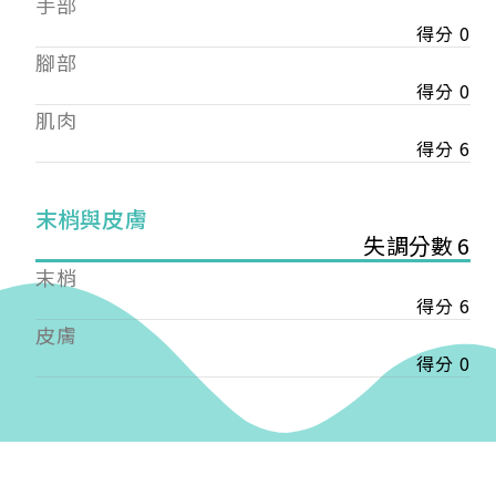
手部
會審核通過後即通知您進行繳費，繳費資訊如下
——
得分 0
【會費】
腳部
個人會員:
得分 0
入會費新臺幣1200元，於會員入會時繳納；常年會
肌肉
費1200元，於每年度繳納。
得分 6
團體會員:
入會費新臺幣3000元，於會員入會時繳納；常年會
末梢與皮膚
費3000元，於每年度繳納。
失調分數 6
戶名: 社團法人台灣自律神經健康培訓暨發展協會
末梢
帳號: 003-03-501566-2
得分 6
銀行: (013) 國泰世華 南京東路分行
皮膚
得分 0