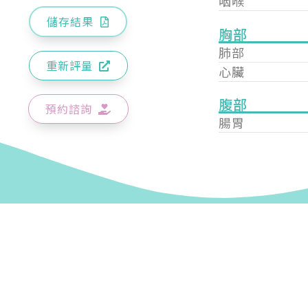
咽喉
儲存結果
胸部
肺部
重新評量
心臟
腹部
預約諮詢
腸胃