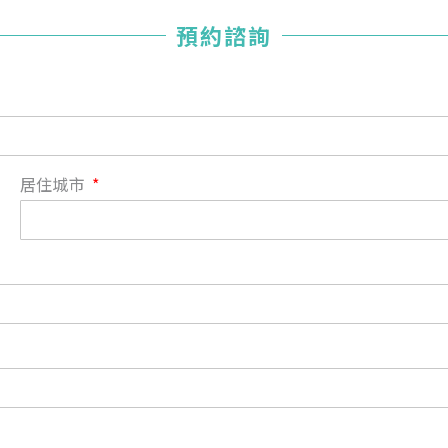
您已成功送出會員申請
預約諮詢
您好，您的會員申請，已成功送出，經本協會理事會審核
通過後即通知您進行繳費，繳費資訊如下
——
【會費】
個人會員:
入會費新臺幣1200元，於會員入會時繳納；常年會費1200
居住城市
元，於每年度繳納。
團體會員:
入會費新臺幣3000元，於會員入會時繳納；常年會費3000
元，於每年度繳納。
戶名: 社團法人台灣自律神經健康培訓暨發展協會
帳號: 003-03-501566-2
銀行: (013) 國泰世華 南京東路分行