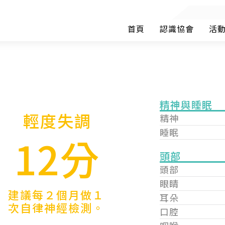
首頁
認識協會
活
精神與睡眠
輕度失調
精神
睡眠
12分
頭部
頭部
眼睛
建議每２個月做１
耳朵
次自律神經檢測。
口腔