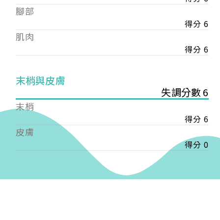
——
腳部
【會費】
得分 6
個人會員:
肌肉
入會費新臺幣1200元，於會員入會時繳納；常年會
費1200元，於每年度繳納。
得分 6
團體會員:
末梢與皮膚
入會費新臺幣3000元，於會員入會時繳納；常年會
失調分數 6
費3000元，於每年度繳納。
末梢
戶名: 社團法人台灣自律神經健康培訓暨發展協會
得分 6
帳號: 003-03-501566-2
皮膚
銀行: (013) 國泰世華 南京東路分行
得分 0