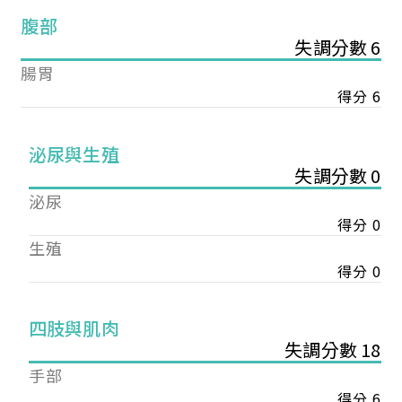
腹部
失調分數 6
腸胃
得分 6
泌尿與生殖
失調分數 0
泌尿
得分 0
生殖
得分 0
您已成功送出會員申請
四肢與肌肉
失調分數 18
您好，您的會員申請，已成功送出，經本協會理事
手部
會審核通過後即通知您進行繳費，繳費資訊如下
得分 6