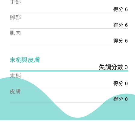
手部
會審核通過後即通知您進行繳費，繳費資訊如下
——
得分 6
【會費】
腳部
個人會員:
得分 6
入會費新臺幣1200元，於會員入會時繳納；常年會
肌肉
費1200元，於每年度繳納。
得分 6
團體會員:
入會費新臺幣3000元，於會員入會時繳納；常年會
末梢與皮膚
費3000元，於每年度繳納。
失調分數 0
戶名: 社團法人台灣自律神經健康培訓暨發展協會
末梢
帳號: 003-03-501566-2
得分 0
銀行: (013) 國泰世華 南京東路分行
皮膚
得分 0