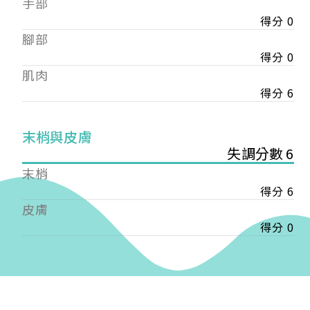
手部
會審核通過後即通知您進行繳費，繳費資訊如下
——
得分 0
【會費】
腳部
個人會員:
得分 0
入會費新臺幣1200元，於會員入會時繳納；常年會
肌肉
費1200元，於每年度繳納。
得分 6
團體會員:
入會費新臺幣3000元，於會員入會時繳納；常年會
末梢與皮膚
費3000元，於每年度繳納。
失調分數 6
戶名: 社團法人台灣自律神經健康培訓暨發展協會
末梢
帳號: 003-03-501566-2
得分 6
銀行: (013) 國泰世華 南京東路分行
皮膚
得分 0