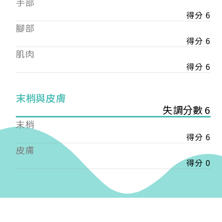
手部
會審核通過後即通知您進行繳費，繳費資訊如下
——
得分 6
【會費】
腳部
個人會員:
得分 6
入會費新臺幣1200元，於會員入會時繳納；常年會
肌肉
費1200元，於每年度繳納。
得分 6
團體會員:
入會費新臺幣3000元，於會員入會時繳納；常年會
末梢與皮膚
費3000元，於每年度繳納。
失調分數 6
戶名: 社團法人台灣自律神經健康培訓暨發展協會
末梢
帳號: 003-03-501566-2
得分 6
銀行: (013) 國泰世華 南京東路分行
皮膚
得分 0