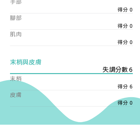
手部
會審核通過後即通知您進行繳費，繳費資訊如下
——
得分 0
【會費】
腳部
個人會員:
得分 0
入會費新臺幣1200元，於會員入會時繳納；常年會
肌肉
費1200元，於每年度繳納。
得分 0
團體會員:
入會費新臺幣3000元，於會員入會時繳納；常年會
末梢與皮膚
費3000元，於每年度繳納。
失調分數 6
戶名: 社團法人台灣自律神經健康培訓暨發展協會
末梢
帳號: 003-03-501566-2
得分 6
銀行: (013) 國泰世華 南京東路分行
皮膚
得分 0