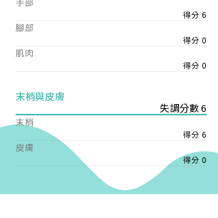
手部
會審核通過後即通知您進行繳費，繳費資訊如下
——
得分 6
【會費】
腳部
個人會員:
得分 0
入會費新臺幣1200元，於會員入會時繳納；常年會
肌肉
費1200元，於每年度繳納。
得分 0
團體會員:
入會費新臺幣3000元，於會員入會時繳納；常年會
末梢與皮膚
費3000元，於每年度繳納。
失調分數 6
戶名: 社團法人台灣自律神經健康培訓暨發展協會
末梢
帳號: 003-03-501566-2
得分 6
銀行: (013) 國泰世華 南京東路分行
皮膚
得分 0