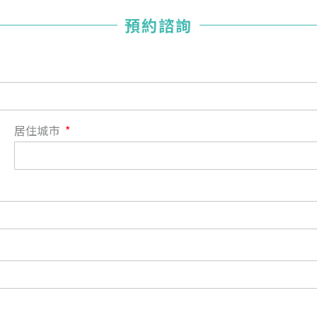
您已成功送出會員申請
預約諮詢
您好，您的會員申請，已成功送出，經本協會理事會審核
通過後即通知您進行繳費，繳費資訊如下
——
【會費】
個人會員:
入會費新臺幣1200元，於會員入會時繳納；常年會費1200
居住城市
元，於每年度繳納。
團體會員:
入會費新臺幣3000元，於會員入會時繳納；常年會費3000
元，於每年度繳納。
戶名: 社團法人台灣自律神經健康培訓暨發展協會
帳號: 003-03-501566-2
銀行: (013) 國泰世華 南京東路分行