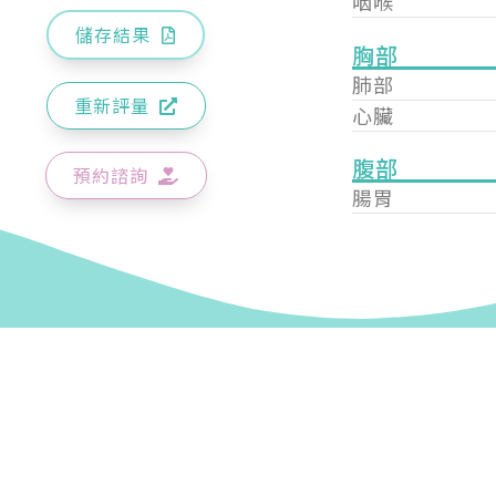
咽喉
儲存結果
胸部
肺部
重新評量
心臟
腹部
預約諮詢
腸胃