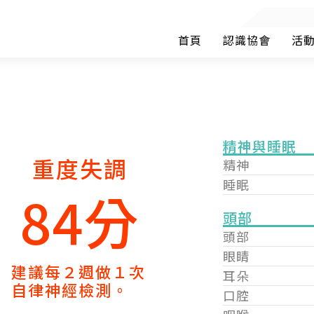
首頁
認識協會
活
精神與睡眠
重度失調
精神
睡眠
84分
頭部
頭部
眼睛
建議每２週做１次
耳朵
自律神經檢測。
口腔