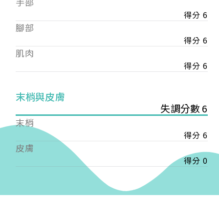
手部
會審核通過後即通知您進行繳費，繳費資訊如下
——
得分 6
【會費】
腳部
個人會員:
得分 6
入會費新臺幣1200元，於會員入會時繳納；常年會
肌肉
費1200元，於每年度繳納。
得分 6
團體會員:
入會費新臺幣3000元，於會員入會時繳納；常年會
末梢與皮膚
費3000元，於每年度繳納。
失調分數 6
戶名: 社團法人台灣自律神經健康培訓暨發展協會
末梢
帳號: 003-03-501566-2
得分 6
銀行: (013) 國泰世華 南京東路分行
皮膚
得分 0