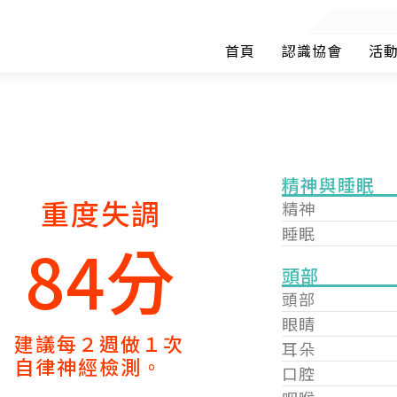
首頁
認識協會
活
精神與睡眠
重度失調
精神
睡眠
84分
頭部
頭部
眼睛
建議每２週做１次
耳朵
自律神經檢測。
口腔