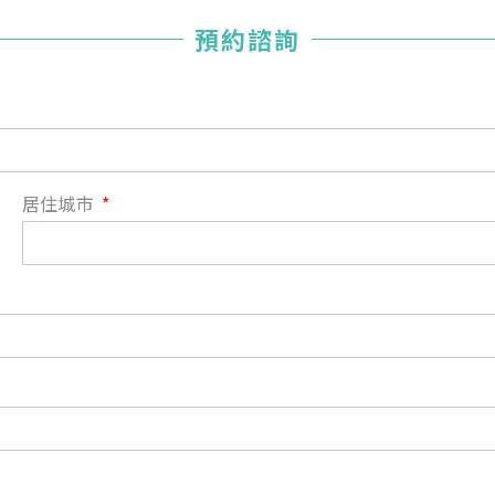
您已成功送出會員申請
預約諮詢
您好，您的會員申請，已成功送出，經本協會理事會審核
通過後即通知您進行繳費，繳費資訊如下
——
【會費】
個人會員:
入會費新臺幣1200元，於會員入會時繳納；常年會費1200
居住城市
元，於每年度繳納。
團體會員:
入會費新臺幣3000元，於會員入會時繳納；常年會費3000
元，於每年度繳納。
戶名: 社團法人台灣自律神經健康培訓暨發展協會
帳號: 003-03-501566-2
銀行: (013) 國泰世華 南京東路分行