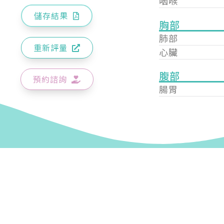
咽喉
儲存結果
胸部
肺部
重新評量
心臟
腹部
預約諮詢
腸胃