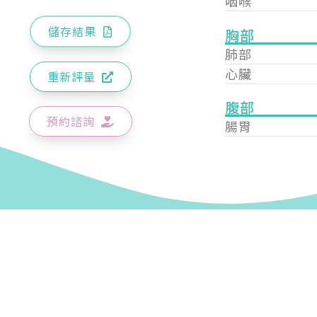
咽喉
儲存結果
胸部
肺部
心臟
重新評量
腹部
預約諮詢
腸胃