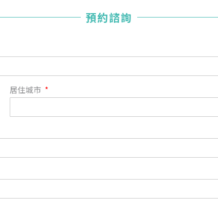
您已成功送出會員申請
預約諮詢
您好，您的會員申請，已成功送出，經本協會理事會審核
通過後即通知您進行繳費，繳費資訊如下
——
【會費】
個人會員:
入會費新臺幣1200元，於會員入會時繳納；常年會費1200
居住城市
元，於每年度繳納。
團體會員:
入會費新臺幣3000元，於會員入會時繳納；常年會費3000
元，於每年度繳納。
戶名: 社團法人台灣自律神經健康培訓暨發展協會
帳號: 003-03-501566-2
銀行: (013) 國泰世華 南京東路分行