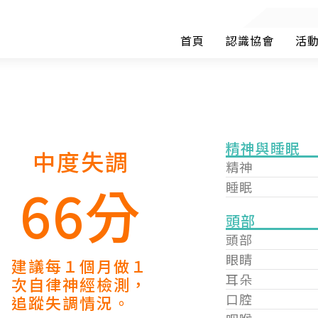
首頁
認識協會
活
精神與睡眠
中度失調
精神
66分
睡眠
頭部
頭部
眼睛
建議每１個月做１
耳朵
次自律神經檢測，
口腔
追蹤失調情況。