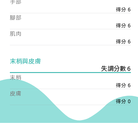
手部
會審核通過後即通知您進行繳費，繳費資訊如下
——
得分 6
【會費】
腳部
個人會員:
得分 6
入會費新臺幣1200元，於會員入會時繳納；常年會
肌肉
費1200元，於每年度繳納。
得分 6
團體會員:
入會費新臺幣3000元，於會員入會時繳納；常年會
末梢與皮膚
費3000元，於每年度繳納。
失調分數 6
戶名: 社團法人台灣自律神經健康培訓暨發展協會
末梢
帳號: 003-03-501566-2
得分 6
銀行: (013) 國泰世華 南京東路分行
皮膚
得分 0