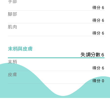
手部
會審核通過後即通知您進行繳費，繳費資訊如下
——
得分 6
【會費】
腳部
個人會員:
得分 6
入會費新臺幣1200元，於會員入會時繳納；常年會
肌肉
費1200元，於每年度繳納。
得分 6
團體會員:
入會費新臺幣3000元，於會員入會時繳納；常年會
末梢與皮膚
費3000元，於每年度繳納。
失調分數 6
戶名: 社團法人台灣自律神經健康培訓暨發展協會
末梢
帳號: 003-03-501566-2
得分 6
銀行: (013) 國泰世華 南京東路分行
皮膚
得分 0