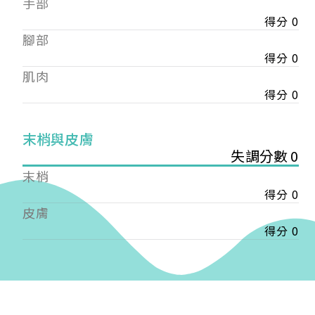
手部
會審核通過後即通知您進行繳費，繳費資訊如下
——
得分 0
【會費】
腳部
個人會員:
得分 0
入會費新臺幣1200元，於會員入會時繳納；常年會
肌肉
費1200元，於每年度繳納。
得分 0
團體會員:
入會費新臺幣3000元，於會員入會時繳納；常年會
末梢與皮膚
費3000元，於每年度繳納。
失調分數 0
戶名: 社團法人台灣自律神經健康培訓暨發展協會
末梢
帳號: 003-03-501566-2
得分 0
銀行: (013) 國泰世華 南京東路分行
皮膚
得分 0