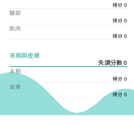
得分 0
——
腳部
【會費】
個人會員:
得分 0
入會費新臺幣1200元，於會員入會時繳納；常年會
肌肉
費1200元，於每年度繳納。
得分 0
團體會員:
入會費新臺幣3000元，於會員入會時繳納；常年會
末梢與皮膚
費3000元，於每年度繳納。
失調分數 0
末梢
戶名: 社團法人台灣自律神經健康培訓暨發展協會
得分 0
帳號: 003-03-501566-2
銀行: (013) 國泰世華 南京東路分行
皮膚
得分 0