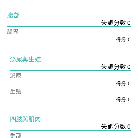
腹部
失調分數 0
腸胃
得分 0
泌尿與生殖
失調分數 0
泌尿
得分 0
生殖
得分 0
您已成功送出會員申請
四肢與肌肉
失調分數 0
您好，您的會員申請，已成功送出，經本協會理事
手部
會審核通過後即通知您進行繳費，繳費資訊如下