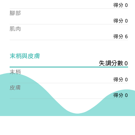
得分 0
——
腳部
【會費】
個人會員:
得分 0
入會費新臺幣1200元，於會員入會時繳納；常年會
肌肉
費1200元，於每年度繳納。
得分 6
團體會員:
入會費新臺幣3000元，於會員入會時繳納；常年會
末梢與皮膚
費3000元，於每年度繳納。
失調分數 0
末梢
戶名: 社團法人台灣自律神經健康培訓暨發展協會
得分 0
帳號: 003-03-501566-2
銀行: (013) 國泰世華 南京東路分行
皮膚
得分 0