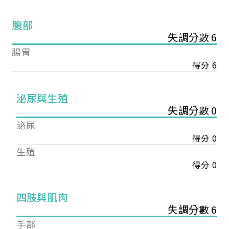
腹部
失調分數 6
腸胃
得分 6
泌尿與生殖
失調分數 0
泌尿
得分 0
生殖
得分 0
您已成功送出會員申請
四肢與肌肉
失調分數 6
您好，您的會員申請，已成功送出，經本協會理事
手部
會審核通過後即通知您進行繳費，繳費資訊如下