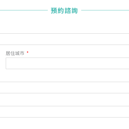
您已成功送出會員申請
預約諮詢
您好，您的會員申請，已成功送出，經本協會理事會審核
通過後即通知您進行繳費，繳費資訊如下
——
【會費】
個人會員:
入會費新臺幣1200元，於會員入會時繳納；常年會費1200
居住城市
元，於每年度繳納。
團體會員:
入會費新臺幣3000元，於會員入會時繳納；常年會費3000
元，於每年度繳納。
戶名: 社團法人台灣自律神經健康培訓暨發展協會
帳號: 003-03-501566-2
銀行: (013) 國泰世華 南京東路分行