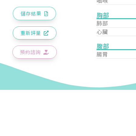
咽喉
儲存結果
胸部
肺部
心臟
重新評量
腹部
預約諮詢
腸胃