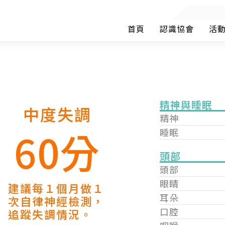
首頁
認識協會
活
精神與睡眠
中度失調
精神
60分
睡眠
頭部
頭部
眼睛
建議每１個月做１
耳朵
次自律神經檢測，
口腔
追蹤失調情況。