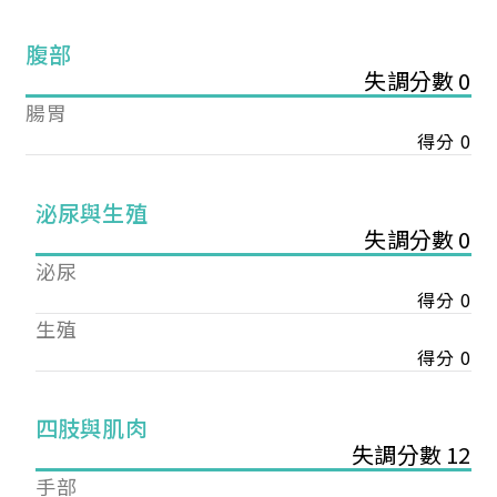
腹部
失調分數 0
腸胃
得分 0
泌尿與生殖
失調分數 0
泌尿
得分 0
生殖
得分 0
您已成功送出會員申請
四肢與肌肉
失調分數 12
您好，您的會員申請，已成功送出，經本協會理事
手部
會審核通過後即通知您進行繳費，繳費資訊如下