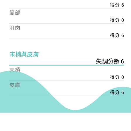
得分 6
——
腳部
【會費】
個人會員:
得分 0
入會費新臺幣1200元，於會員入會時繳納；常年會
肌肉
費1200元，於每年度繳納。
得分 6
團體會員:
入會費新臺幣3000元，於會員入會時繳納；常年會
末梢與皮膚
費3000元，於每年度繳納。
失調分數 6
末梢
戶名: 社團法人台灣自律神經健康培訓暨發展協會
得分 0
帳號: 003-03-501566-2
銀行: (013) 國泰世華 南京東路分行
皮膚
得分 6