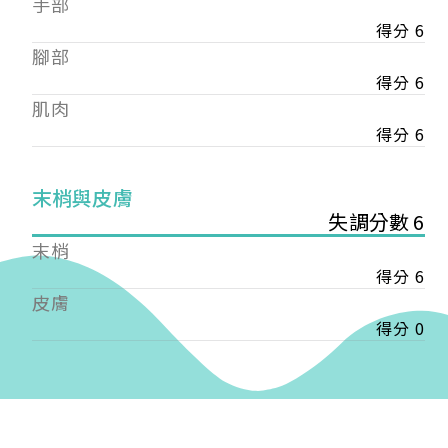
手部
會審核通過後即通知您進行繳費，繳費資訊如下
——
得分 6
【會費】
腳部
個人會員:
得分 6
入會費新臺幣1200元，於會員入會時繳納；常年會
肌肉
費1200元，於每年度繳納。
得分 6
團體會員:
入會費新臺幣3000元，於會員入會時繳納；常年會
末梢與皮膚
費3000元，於每年度繳納。
失調分數 6
戶名: 社團法人台灣自律神經健康培訓暨發展協會
末梢
帳號: 003-03-501566-2
得分 6
銀行: (013) 國泰世華 南京東路分行
皮膚
得分 0