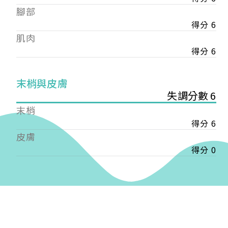
——
腳部
【會費】
得分 6
個人會員:
肌肉
入會費新臺幣1200元，於會員入會時繳納；常年會
費1200元，於每年度繳納。
得分 6
團體會員:
末梢與皮膚
入會費新臺幣3000元，於會員入會時繳納；常年會
失調分數 6
費3000元，於每年度繳納。
末梢
戶名: 社團法人台灣自律神經健康培訓暨發展協會
得分 6
帳號: 003-03-501566-2
皮膚
銀行: (013) 國泰世華 南京東路分行
得分 0