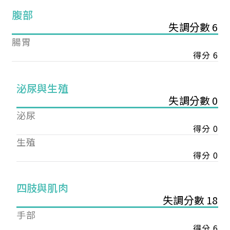
腹部
失調分數 6
腸胃
得分 6
泌尿與生殖
失調分數 0
泌尿
得分 0
生殖
得分 0
您已成功送出會員申請
四肢與肌肉
失調分數 18
您好，您的會員申請，已成功送出，經本協會理事
手部
會審核通過後即通知您進行繳費，繳費資訊如下
得分 6