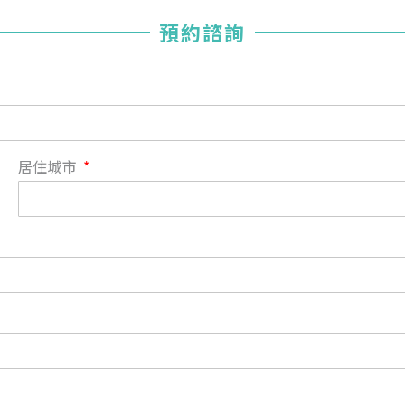
您已成功送出會員申請
預約諮詢
您好，您的會員申請，已成功送出，經本協會理事會審核
通過後即通知您進行繳費，繳費資訊如下
——
【會費】
個人會員:
入會費新臺幣1200元，於會員入會時繳納；常年會費1200
居住城市
元，於每年度繳納。
團體會員:
入會費新臺幣3000元，於會員入會時繳納；常年會費3000
元，於每年度繳納。
戶名: 社團法人台灣自律神經健康培訓暨發展協會
帳號: 003-03-501566-2
銀行: (013) 國泰世華 南京東路分行