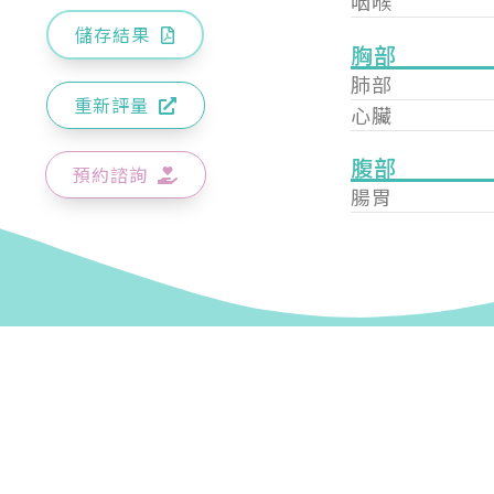
咽喉
儲存結果
胸部
肺部
重新評量
心臟
腹部
預約諮詢
腸胃