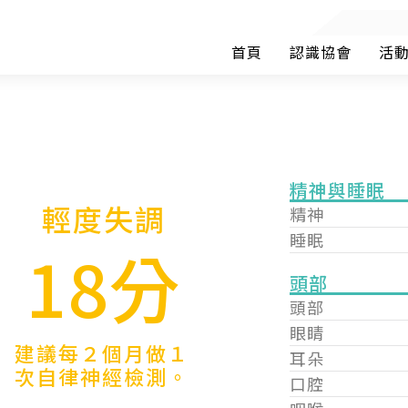
首頁
認識協會
活
精神與睡眠
輕度失調
精神
睡眠
18分
頭部
頭部
眼睛
建議每２個月做１
耳朵
次自律神經檢測。
口腔