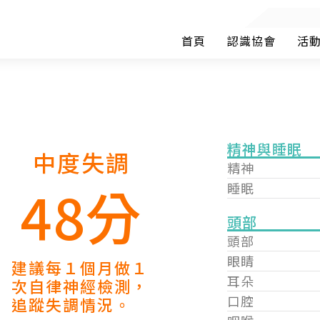
首頁
認識協會
活
精神與睡眠
中度失調
精神
48分
睡眠
頭部
頭部
眼睛
建議每１個月做１
耳朵
次自律神經檢測，
口腔
追蹤失調情況。