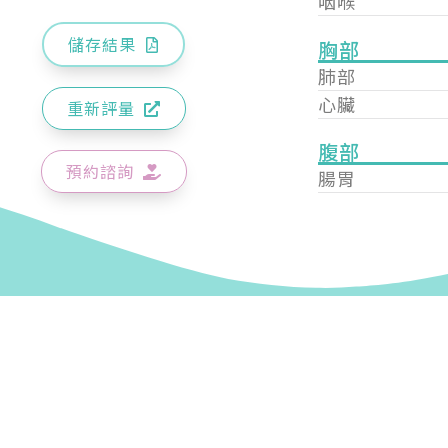
咽喉
儲存結果
胸部
肺部
心臟
重新評量
腹部
預約諮詢
腸胃