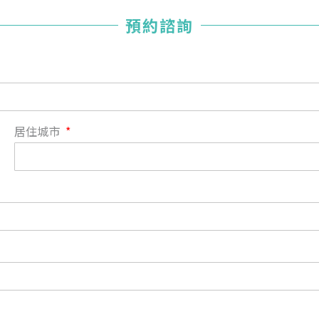
您已成功送出會員申請
預約諮詢
您好，您的會員申請，已成功送出，經本協會理事會審核
通過後即通知您進行繳費，繳費資訊如下
——
【會費】
個人會員:
入會費新臺幣1200元，於會員入會時繳納；常年會費1200
居住城市
元，於每年度繳納。
團體會員:
入會費新臺幣3000元，於會員入會時繳納；常年會費3000
元，於每年度繳納。
戶名: 社團法人台灣自律神經健康培訓暨發展協會
帳號: 003-03-501566-2
銀行: (013) 國泰世華 南京東路分行