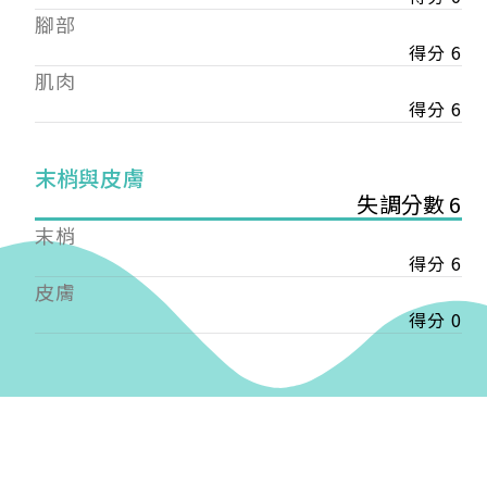
——
腳部
【會費】
得分 6
個人會員:
肌肉
入會費新臺幣1200元，於會員入會時繳納；常年會
費1200元，於每年度繳納。
得分 6
團體會員:
末梢與皮膚
入會費新臺幣3000元，於會員入會時繳納；常年會
失調分數 6
費3000元，於每年度繳納。
末梢
戶名: 社團法人台灣自律神經健康培訓暨發展協會
得分 6
帳號: 003-03-501566-2
皮膚
銀行: (013) 國泰世華 南京東路分行
得分 0