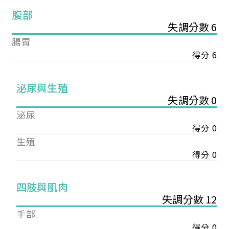
腹部
失調分數 6
腸胃
得分 6
泌尿與生殖
失調分數 0
泌尿
得分 0
生殖
得分 0
您已成功送出會員申請
四肢與肌肉
失調分數 12
您好，您的會員申請，已成功送出，經本協會理事
手部
會審核通過後即通知您進行繳費，繳費資訊如下
得分 0