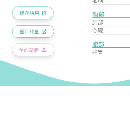
咽喉
儲存結果
胸部
肺部
心臟
重新評量
腹部
預約諮詢
腸胃