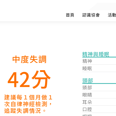
首頁
認識協會
活
精神與睡眠
中度失調
精神
42分
睡眠
頭部
頭部
眼睛
建議每１個月做１
耳朵
次自律神經檢測，
口腔
追蹤失調情況。