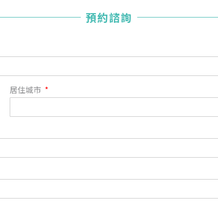
您已成功送出會員申請
預約諮詢
您好，您的會員申請，已成功送出，經本協會理事會審核
通過後即通知您進行繳費，繳費資訊如下
——
【會費】
個人會員:
入會費新臺幣1200元，於會員入會時繳納；常年會費1200
居住城市
元，於每年度繳納。
團體會員:
入會費新臺幣3000元，於會員入會時繳納；常年會費3000
元，於每年度繳納。
戶名: 社團法人台灣自律神經健康培訓暨發展協會
帳號: 003-03-501566-2
銀行: (013) 國泰世華 南京東路分行