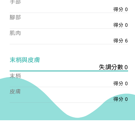
手部
會審核通過後即通知您進行繳費，繳費資訊如下
——
得分 0
【會費】
腳部
個人會員:
得分 0
入會費新臺幣1200元，於會員入會時繳納；常年會
肌肉
費1200元，於每年度繳納。
得分 6
團體會員:
入會費新臺幣3000元，於會員入會時繳納；常年會
末梢與皮膚
費3000元，於每年度繳納。
失調分數 0
戶名: 社團法人台灣自律神經健康培訓暨發展協會
末梢
帳號: 003-03-501566-2
得分 0
銀行: (013) 國泰世華 南京東路分行
皮膚
得分 0