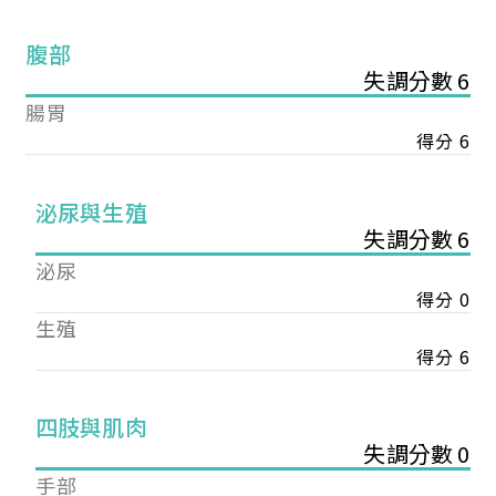
腹部
失調分數 6
腸胃
得分 6
泌尿與生殖
失調分數 6
泌尿
得分 0
生殖
得分 6
您已成功送出會員申請
四肢與肌肉
失調分數 0
您好，您的會員申請，已成功送出，經本協會理事
手部
會審核通過後即通知您進行繳費，繳費資訊如下