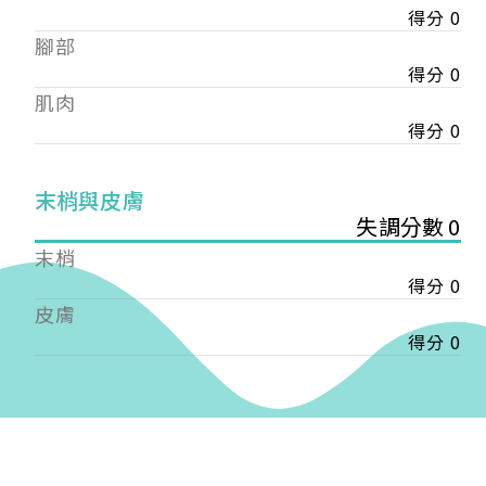
得分 0
——
腳部
【會費】
個人會員:
得分 0
入會費新臺幣1200元，於會員入會時繳納；常年會
肌肉
費1200元，於每年度繳納。
得分 0
團體會員:
入會費新臺幣3000元，於會員入會時繳納；常年會
末梢與皮膚
費3000元，於每年度繳納。
失調分數 0
末梢
戶名: 社團法人台灣自律神經健康培訓暨發展協會
得分 0
帳號: 003-03-501566-2
銀行: (013) 國泰世華 南京東路分行
皮膚
得分 0