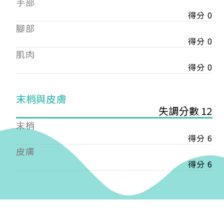
手部
會審核通過後即通知您進行繳費，繳費資訊如下
——
得分 0
【會費】
腳部
個人會員:
得分 0
入會費新臺幣1200元，於會員入會時繳納；常年會
肌肉
費1200元，於每年度繳納。
得分 0
團體會員:
入會費新臺幣3000元，於會員入會時繳納；常年會
末梢與皮膚
費3000元，於每年度繳納。
失調分數 12
戶名: 社團法人台灣自律神經健康培訓暨發展協會
末梢
帳號: 003-03-501566-2
得分 6
銀行: (013) 國泰世華 南京東路分行
皮膚
得分 6