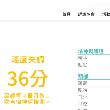
首頁
認識協會
活
精神與睡眠
輕度失調
精神
睡眠
36分
頭部
頭部
眼睛
建議每２個月做１
耳朵
次自律神經檢測。
口腔