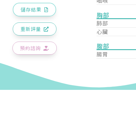
咽喉
儲存結果
胸部
肺部
重新評量
心臟
腹部
預約諮詢
腸胃