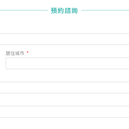
您已成功送出會員申請
預約諮詢
您好，您的會員申請，已成功送出，經本協會理事會審核
通過後即通知您進行繳費，繳費資訊如下
——
【會費】
個人會員:
入會費新臺幣1200元，於會員入會時繳納；常年會費1200
居住城市
元，於每年度繳納。
團體會員:
入會費新臺幣3000元，於會員入會時繳納；常年會費3000
元，於每年度繳納。
戶名: 社團法人台灣自律神經健康培訓暨發展協會
帳號: 003-03-501566-2
銀行: (013) 國泰世華 南京東路分行