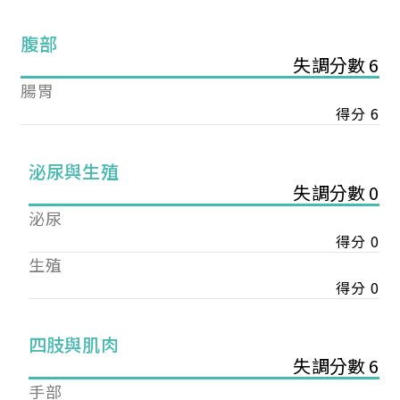
腹部
失調分數 6
腸胃
得分 6
泌尿與生殖
失調分數 0
泌尿
得分 0
生殖
得分 0
您已成功送出會員申請
四肢與肌肉
失調分數 6
您好，您的會員申請，已成功送出，經本協會理事
手部
會審核通過後即通知您進行繳費，繳費資訊如下