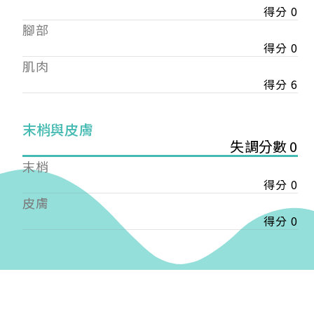
得分 0
——
腳部
【會費】
個人會員:
得分 0
入會費新臺幣1200元，於會員入會時繳納；常年會
肌肉
費1200元，於每年度繳納。
得分 6
團體會員:
入會費新臺幣3000元，於會員入會時繳納；常年會
末梢與皮膚
費3000元，於每年度繳納。
失調分數 0
末梢
戶名: 社團法人台灣自律神經健康培訓暨發展協會
得分 0
帳號: 003-03-501566-2
銀行: (013) 國泰世華 南京東路分行
皮膚
得分 0