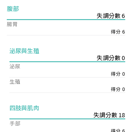
腹部
失調分數 6
腸胃
得分 6
泌尿與生殖
失調分數 0
泌尿
得分 0
生殖
得分 0
您已成功送出會員申請
四肢與肌肉
失調分數 18
您好，您的會員申請，已成功送出，經本協會理事
手部
會審核通過後即通知您進行繳費，繳費資訊如下
得分 6