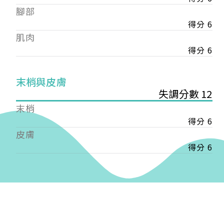
——
腳部
【會費】
得分 6
個人會員:
肌肉
入會費新臺幣1200元，於會員入會時繳納；常年會
費1200元，於每年度繳納。
得分 6
團體會員:
末梢與皮膚
入會費新臺幣3000元，於會員入會時繳納；常年會
失調分數 12
費3000元，於每年度繳納。
末梢
戶名: 社團法人台灣自律神經健康培訓暨發展協會
得分 6
帳號: 003-03-501566-2
皮膚
銀行: (013) 國泰世華 南京東路分行
得分 6