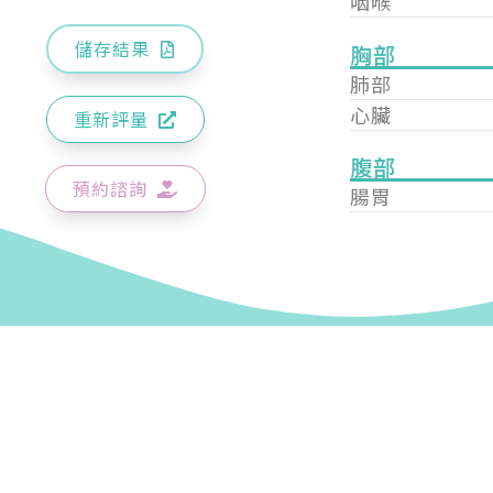
咽喉
儲存結果
胸部
肺部
心臟
重新評量
腹部
預約諮詢
腸胃