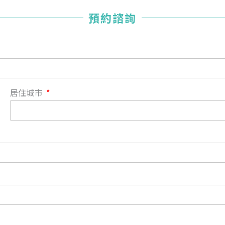
您已成功送出會員申請
預約諮詢
您好，您的會員申請，已成功送出，經本協會理事會審核
通過後即通知您進行繳費，繳費資訊如下
——
【會費】
個人會員:
入會費新臺幣1200元，於會員入會時繳納；常年會費1200
居住城市
元，於每年度繳納。
團體會員:
入會費新臺幣3000元，於會員入會時繳納；常年會費3000
元，於每年度繳納。
戶名: 社團法人台灣自律神經健康培訓暨發展協會
帳號: 003-03-501566-2
銀行: (013) 國泰世華 南京東路分行