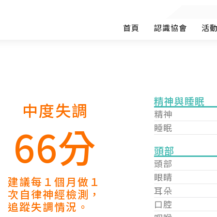
首頁
認識協會
活
精神與睡眠
中度失調
精神
66分
睡眠
頭部
頭部
眼睛
建議每１個月做１
耳朵
次自律神經檢測，
口腔
追蹤失調情況。