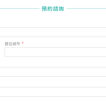
您已成功送出會員申請
預約諮詢
您好，您的會員申請，已成功送出，經本協會理事會審核
通過後即通知您進行繳費，繳費資訊如下
——
【會費】
個人會員:
入會費新臺幣1200元，於會員入會時繳納；常年會費1200
居住城市
元，於每年度繳納。
團體會員:
入會費新臺幣3000元，於會員入會時繳納；常年會費3000
元，於每年度繳納。
戶名: 社團法人台灣自律神經健康培訓暨發展協會
帳號: 003-03-501566-2
銀行: (013) 國泰世華 南京東路分行