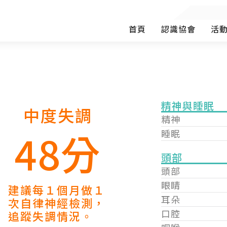
首頁
認識協會
活
精神與睡眠
中度失調
精神
48分
睡眠
頭部
頭部
眼睛
建議每１個月做１
耳朵
次自律神經檢測，
口腔
追蹤失調情況。