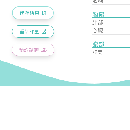
咽喉
儲存結果
胸部
肺部
心臟
重新評量
腹部
預約諮詢
腸胃