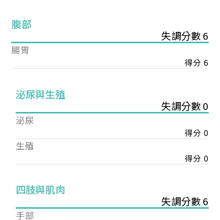
腹部
失調分數 6
腸胃
得分 6
泌尿與生殖
失調分數 0
泌尿
得分 0
生殖
得分 0
您已成功送出會員申請
四肢與肌肉
失調分數 6
您好，您的會員申請，已成功送出，經本協會理事
手部
會審核通過後即通知您進行繳費，繳費資訊如下