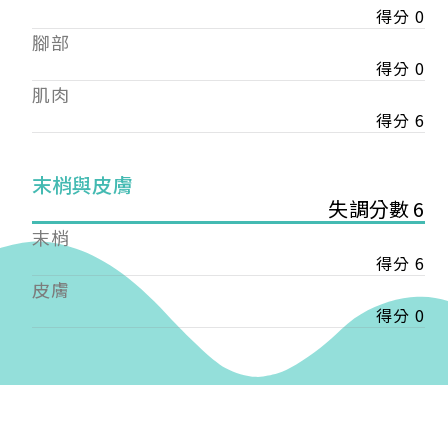
得分 0
——
腳部
【會費】
個人會員:
得分 0
入會費新臺幣1200元，於會員入會時繳納；常年會
肌肉
費1200元，於每年度繳納。
得分 6
團體會員:
入會費新臺幣3000元，於會員入會時繳納；常年會
末梢與皮膚
費3000元，於每年度繳納。
失調分數 6
末梢
戶名: 社團法人台灣自律神經健康培訓暨發展協會
得分 6
帳號: 003-03-501566-2
銀行: (013) 國泰世華 南京東路分行
皮膚
得分 0