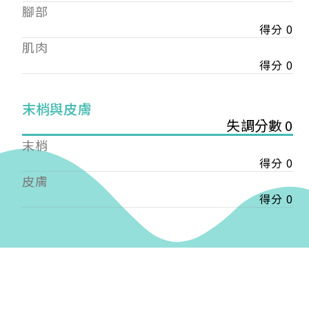
——
腳部
【會費】
得分 0
個人會員:
肌肉
入會費新臺幣1200元，於會員入會時繳納；常年會
得分 0
費1200元，於每年度繳納。
團體會員:
末梢與皮膚
入會費新臺幣3000元，於會員入會時繳納；常年會
失調分數 0
費3000元，於每年度繳納。
末梢
戶名: 社團法人台灣自律神經健康培訓暨發展協會
得分 0
帳號: 003-03-501566-2
皮膚
銀行: (013) 國泰世華 南京東路分行
得分 0