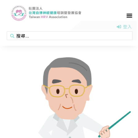
首頁
認識協會
活動消息
醫學新知
衛教專區
會員專區
聯絡我們
登入