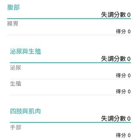
腹部
失調分數 0
腸胃
得分 0
泌尿與生殖
失調分數 0
泌尿
得分 0
生殖
得分 0
您已成功送出會員申請
四肢與肌肉
失調分數 0
手部
您好，您的會員申請，已成功送出，經本協會理事
會審核通過後即通知您進行繳費，繳費資訊如下
得分 0