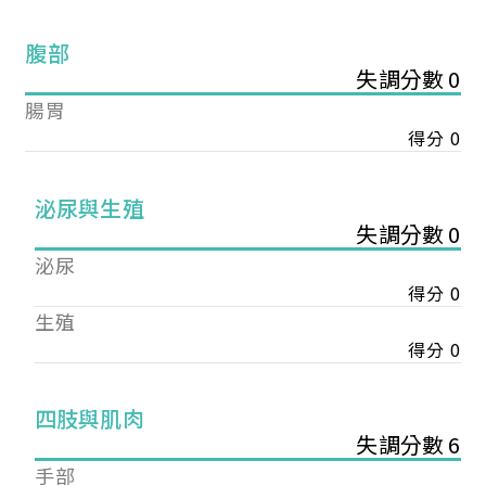
腹部
失調分數 0
腸胃
得分 0
泌尿與生殖
失調分數 0
泌尿
得分 0
生殖
得分 0
您已成功送出會員申請
四肢與肌肉
失調分數 6
您好，您的會員申請，已成功送出，經本協會理事
手部
會審核通過後即通知您進行繳費，繳費資訊如下