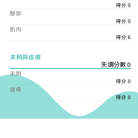
得分 0
——
腳部
【會費】
個人會員:
得分 0
入會費新臺幣1200元，於會員入會時繳納；常年會
肌肉
費1200元，於每年度繳納。
得分 6
團體會員:
入會費新臺幣3000元，於會員入會時繳納；常年會
末梢與皮膚
費3000元，於每年度繳納。
失調分數 0
末梢
戶名: 社團法人台灣自律神經健康培訓暨發展協會
得分 0
帳號: 003-03-501566-2
銀行: (013) 國泰世華 南京東路分行
皮膚
得分 0