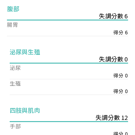
腹部
失調分數 6
腸胃
得分 6
泌尿與生殖
失調分數 0
泌尿
得分 0
生殖
得分 0
您已成功送出會員申請
四肢與肌肉
失調分數 12
您好，您的會員申請，已成功送出，經本協會理事
手部
會審核通過後即通知您進行繳費，繳費資訊如下
得分 0