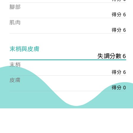
——
腳部
【會費】
得分 6
個人會員:
肌肉
入會費新臺幣1200元，於會員入會時繳納；常年會
費1200元，於每年度繳納。
得分 6
團體會員:
末梢與皮膚
入會費新臺幣3000元，於會員入會時繳納；常年會
失調分數 6
費3000元，於每年度繳納。
末梢
戶名: 社團法人台灣自律神經健康培訓暨發展協會
得分 6
帳號: 003-03-501566-2
皮膚
銀行: (013) 國泰世華 南京東路分行
得分 0