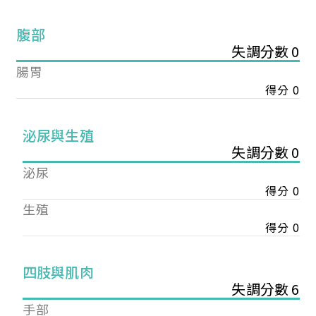
腹部
失調分數 0
腸胃
得分 0
泌尿與生殖
失調分數 0
泌尿
得分 0
生殖
得分 0
您已成功送出會員申請
四肢與肌肉
失調分數 6
您好，您的會員申請，已成功送出，經本協會理事
手部
會審核通過後即通知您進行繳費，繳費資訊如下