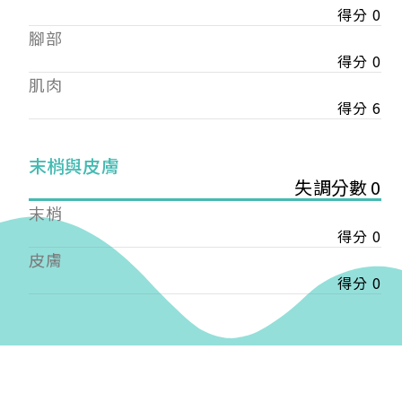
得分 0
——
腳部
【會費】
個人會員:
得分 0
入會費新臺幣1200元，於會員入會時繳納；常年會
肌肉
費1200元，於每年度繳納。
得分 6
團體會員:
入會費新臺幣3000元，於會員入會時繳納；常年會
末梢與皮膚
費3000元，於每年度繳納。
失調分數 0
末梢
戶名: 社團法人台灣自律神經健康培訓暨發展協會
得分 0
帳號: 003-03-501566-2
銀行: (013) 國泰世華 南京東路分行
皮膚
得分 0