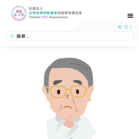
首頁
認識協會
活動消息
醫學新知
衛教專區
會員專區
聯絡我們
登入