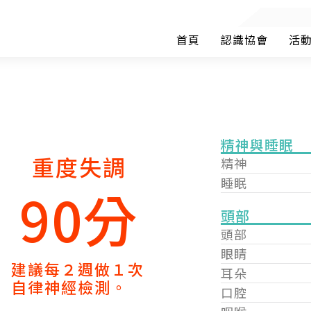
首頁
認識協會
活
精神與睡眠
重度失調
精神
睡眠
90分
頭部
頭部
眼睛
建議每２週做１次
耳朵
自律神經檢測。
口腔