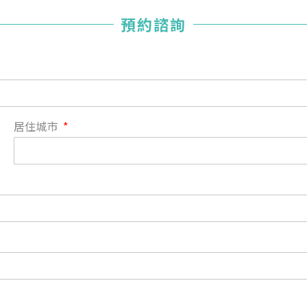
您已成功送出會員申請
預約諮詢
您好，您的會員申請，已成功送出，經本協會理事會審核
通過後即通知您進行繳費，繳費資訊如下
——
【會費】
個人會員:
入會費新臺幣1200元，於會員入會時繳納；常年會費1200
居住城市
元，於每年度繳納。
團體會員:
入會費新臺幣3000元，於會員入會時繳納；常年會費3000
元，於每年度繳納。
戶名: 社團法人台灣自律神經健康培訓暨發展協會
帳號: 003-03-501566-2
銀行: (013) 國泰世華 南京東路分行