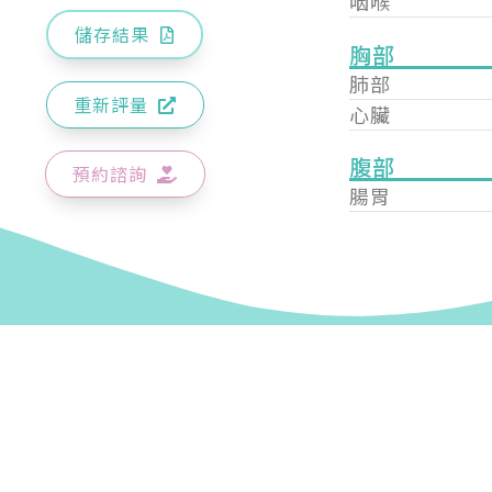
咽喉
儲存結果
胸部
肺部
重新評量
心臟
腹部
預約諮詢
腸胃