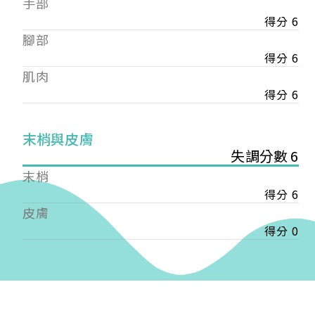
手部
會審核通過後即通知您進行繳費，繳費資訊如下
——
得分 6
【會費】
腳部
個人會員:
得分 6
入會費新臺幣1200元，於會員入會時繳納；常年會
肌肉
費1200元，於每年度繳納。
得分 6
團體會員:
入會費新臺幣3000元，於會員入會時繳納；常年會
末梢與皮膚
費3000元，於每年度繳納。
失調分數 6
戶名: 社團法人台灣自律神經健康培訓暨發展協會
末梢
帳號: 003-03-501566-2
得分 6
銀行: (013) 國泰世華 南京東路分行
皮膚
得分 0